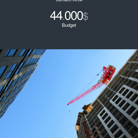
44
000
.
$
Budget