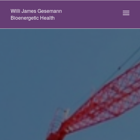
Willi James Gesemann
Bioenergetic Health