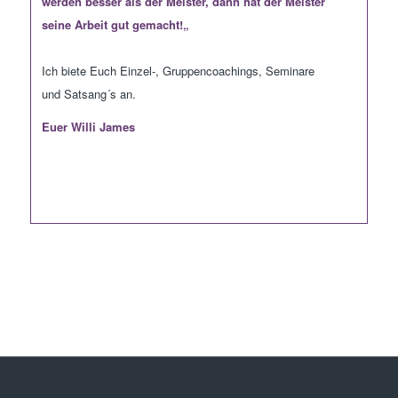
werden besser als der Meister, dann hat der Meister
seine Arbeit gut gemacht
!
„
Ich biete Euch Einzel-, Gruppencoachings, Seminare
und
Satsang
´s
an.
Euer Willi James